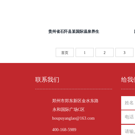
贵州省石阡县某国际温泉养生
首页
1
2
3
联系我们
给我
郑州市郑东新区金水东路
永和国际广场C区
houpuyanglao@163.com
400-168-5989